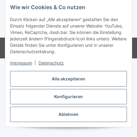
Wie wir Cookies & Co nutzen
Vertrag widerrufen
Durch Klicken auf „Alle akzeptieren“ gestatten Sie den
Einsatz folgender Dienste auf unserer Website: YouTube,
* Alle Preise inkl. gesetzlicher USt., zzgl.
Versand
Vimeo, ReCaptcha, dash.bar. Sie können die Einstellung
jederzeit ändern (Fingerabdruck-Icon links unten). Weitere
© 2022 ART-Obscure
Details finden Sie unter
Konfigurieren
und in unserer
Powered by
JTL-Shop
Datenschutzerklärung
.
Impressum
|
Datenschutz
Alle akzeptieren
Konfigurieren
Ablehnen