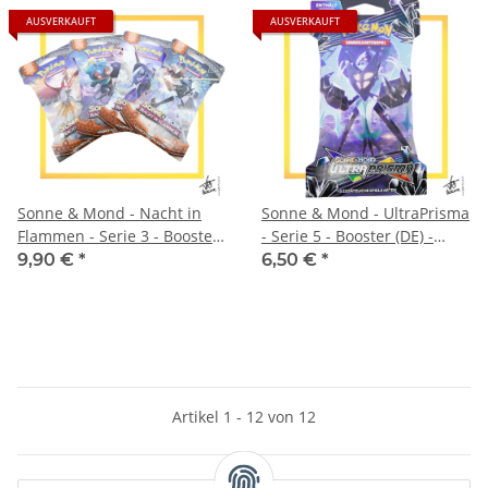
AUSVERKAUFT
AUSVERKAUFT
Sonne & Mond - Nacht in
Sonne & Mond - UltraPrisma
Flammen - Serie 3 - Booster
- Serie 5 - Booster (DE) -
(DE) - Sleeved
Sleeved
9,90 €
*
6,50 €
*
Artikel 1 - 12 von 12