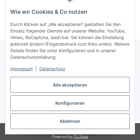
Kategorien
Wie wir Cookies & Co nutzen
Durch Klicken auf „Alle akzeptieren“ gestatten Sie den
Einsatz folgender Dienste auf unserer Website: YouTube,
Vimeo, ReCaptcha, dash.bar. Sie können die Einstellung
jederzeit ändern (Fingerabdruck-Icon links unten). Weitere
Details finden Sie unter
Konfigurieren
und in unserer
Datenschutzerklärung
.
Informationen
Impressum
|
Datenschutz
Gesetzliche Informationen
Alle akzeptieren
Konfigurieren
Vertrag widerrufen
* Alle Preise inkl. gesetzlicher USt., zzgl.
Versand
Ablehnen
© 2022 ART-Obscure
Powered by
JTL-Shop