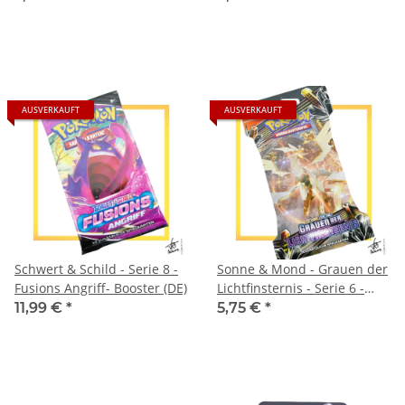
AUSVERKAUFT
AUSVERKAUFT
Schwert & Schild - Serie 8 -
Sonne & Mond - Grauen der
Fusions Angriff- Booster (DE)
Lichtfinsternis - Serie 6 -
Booster (DE) - Sleeved
11,99 €
*
5,75 €
*