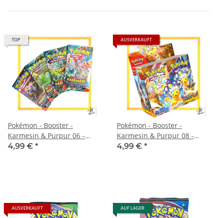
TOP
AUSVERKAUFT
Pokémon - Booster -
Pokémon - Booster -
Karmesin & Purpur 06 -
Karmesin & Purpur 08 -
Maskerade im Zwielicht
Stürmische Funken
4,99 €
*
4,99 €
*
AUSVERKAUFT
AUF LAGER