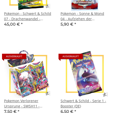
Pokemon - Schwert & Schild
Pokemon - Sonne & Mond
07 - Drachenwandel -
04 - Aufziehen der
Booster
Sturmröte - Sleeved Booster
45,00 €
*
5,90 €
*
AUSVERKAUFT
AUSVERKAUFT
Pokemon Verlorener
Schwert & Schild - Serie 1 -
Ursprung - SWSH11 -
Booster (DE)
Booster (DE)
7,50 €
*
6,50 €
*