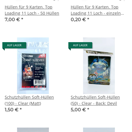
Hüllen für 9 Karten. Top
Hüllen für 9 Karten. Top
Loading 11 Loch - 50 Hüllen
Loading 11 Loch - einzeln
(Pro Hülle)
7,00 €
*
0,20 €
*
AUF LAGER
AUF LAGER
Schutzhüllen Soft-Hüllen
Schutzhüllen Soft-Hüllen
(100) - Clear (Matt)
(50) - Clear - Back: Devil
1,50 €
*
5,00 €
*