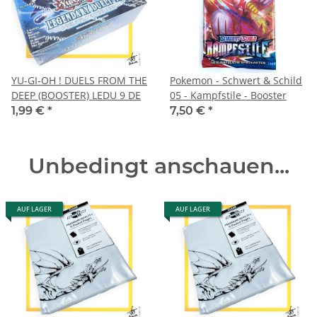
YU-GI-OH ! DUELS FROM THE
Pokemon - Schwert & Schild
DEEP (BOOSTER) LEDU 9 DE
05 - Kampfstile - Booster
1,99 €
*
7,50 €
*
Unbedingt anschauen...
AUF LAGER
AUF LAGER