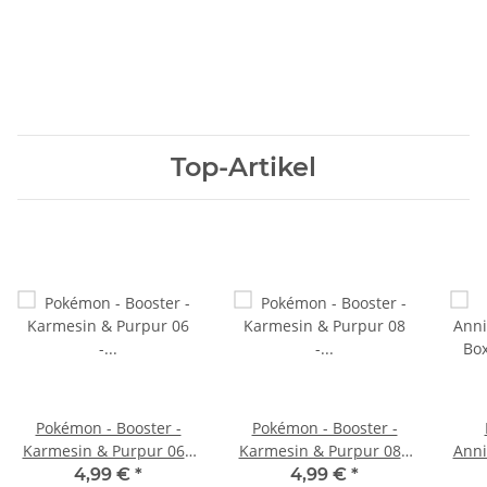
Top-Artikel
Pokémon - Booster -
Pokémon - Booster -
Karmesin & Purpur 06 -
Karmesin & Purpur 08 -
Anni
Maskerade im Zwielicht
Stürmische Funken
Box
4,99 €
*
4,99 €
*