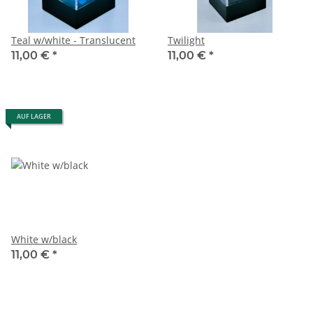
Teal w/white - Translucent
Twilight
11,00 €
*
11,00 €
*
AUF LAGER
White w/black
11,00 €
*