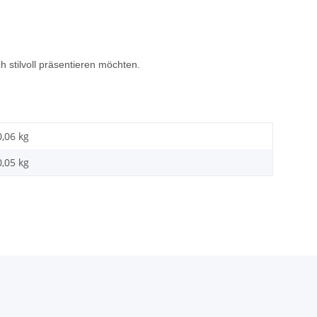
 stilvoll präsentieren möchten.
0,06 kg
0,05
kg