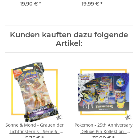
Guardevoir-V
19,90 €
*
19,99 €
*
Kunden kauften dazu folgende
Artikel:
Sonne & Mond - Grauen der
Pokemon - 25th Anniversary
Lichtfinsternis - Serie 6 -
Deluxe Pin Kollektion -
Booster (DE) - Sleeved
Celebrations (DE)