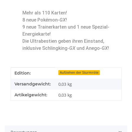
Mehr als 110 Karten!
8 neue Pokémon-
GX
!
9 neue Trainerkarten und 1 neue Spezial-
Energiekarte!
Die Ultrabestien geben ihren Einstand,
inklusive Schlingking-
GX
und Anego-
GX
!
Produkteigenschaft
Wert
Edition:
Aufziehen der Sturmröte
Versandgewicht:
0,03 kg
Artikelgewicht:
0,03
kg