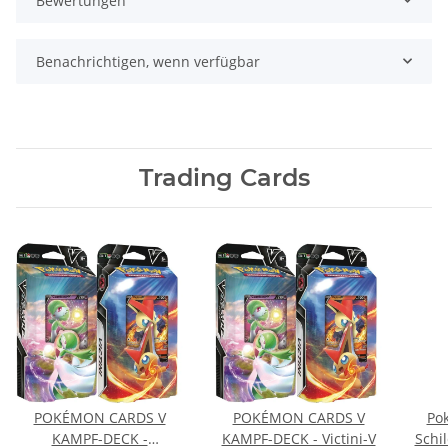
Bewertungen
Benachrichtigen, wenn verfügbar
Trading Cards
POKÉMON CARDS V
POKÉMON CARDS V
Po
KAMPF-DECK -
KAMPF-DECK - Victini-V
Schi