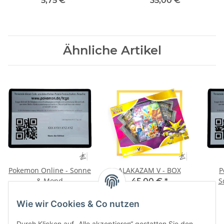
5,75 €
*
35,00 €
*
Ähnliche Artikel
Pokemon Online - Sonne
ALAKAZAM V - BOX
P
& Mond
S
45,00 €
*
0,15 €
*
Wie wir Cookies & Co nutzen
Durch Klicken auf „Alle akzeptieren“ gestatten Sie den