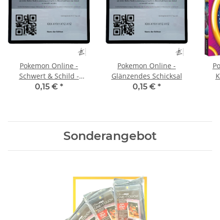
Pokemon Online -
Pokemon Online -
Po
Schwert & Schild -
Glänzendes Schicksal
K
Schaurige Herrschaft
0,15 €
*
0,15 €
*
Sonderangebot