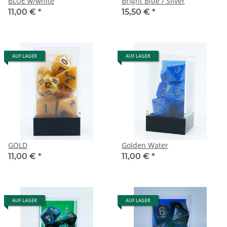
BLUE w/white
Bright Blue / Silver
11,00 €
*
15,50 €
*
AUF LAGER
AUF LAGER
GOLD
Golden Water
11,00 €
*
11,00 €
*
AUF LAGER
AUF LAGER