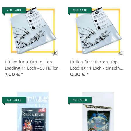
AUF LAGER
AUF LAGER
Hüllen für 9 Karten. Top
Hüllen für 9 Karten. Top
Loading 11 Loch - 50 Hüllen
Loading 11 Loch - einzeln
(Pro Hülle)
7,00 €
*
0,20 €
*
AUF LAGER
AUF LAGER