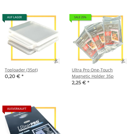
AUF LAGER
SALE 25%
Toploader (35pt)
Ultra Pro One-Touch
Magnetic Holder 35p
0,20 €
*
2,25 €
*
AUSVERKAUFT