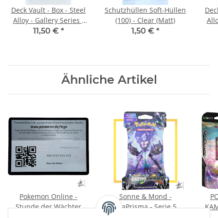
Deck Vault - Box - Steel
Schutzhüllen Soft-Hüllen
Deck
Alloy - Gallery Series -
(100) - Clear (Matt)
All
Jeff Easley "The Final
Jef
11,50 €
*
1,50 €
*
Stand" - 1 of 3
Ähnliche Artikel
Pokemon Online -
Sonne & Mond -
P
Stunde der Wächter
UltraPrisma - Serie 5 -
KAM
Booster (DE) - Sleeved
0,15 €
*
6,50 €
*