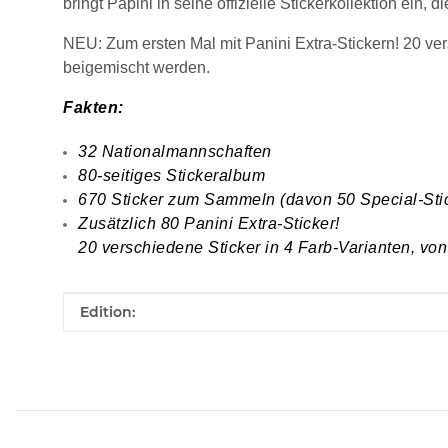
bringt Papini in seine offizielle Stickerkollektion ein, 
NEU: Zum ersten Mal mit Panini Extra-Stickern! 20 versc
beigemischt werden.
Fakten:
32 Nationalmannschaften
80-seitiges Stickeralbum
670 Sticker zum Sammeln (davon 50 Special-Sti
Zusätzlich 80 Panini Extra-Sticker!
20 verschiedene Sticker in 4 Farb-Varianten, von 
Produkteigenschaft
Wert
Edition: