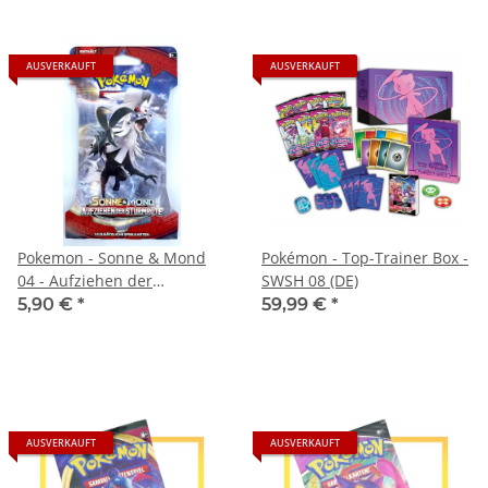
AUSVERKAUFT
AUSVERKAUFT
Pokemon - Sonne & Mond
Pokémon - Top-Trainer Box -
04 - Aufziehen der
SWSH 08 (DE)
Sturmröte - Sleeved Booster
5,90 €
*
59,99 €
*
AUSVERKAUFT
AUSVERKAUFT