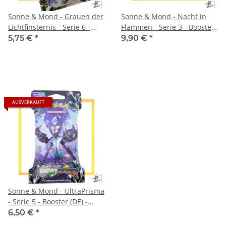
Sonne & Mond - Grauen der
Sonne & Mond - Nacht in
Lichtfinsternis - Serie 6 -
Flammen - Serie 3 - Booster
Booster (DE) - Sleeved
(DE) - Sleeved
5,75 €
*
9,90 €
*
AUSVERKAUFT
Sonne & Mond - UltraPrisma
- Serie 5 - Booster (DE) -
Sleeved
6,50 €
*