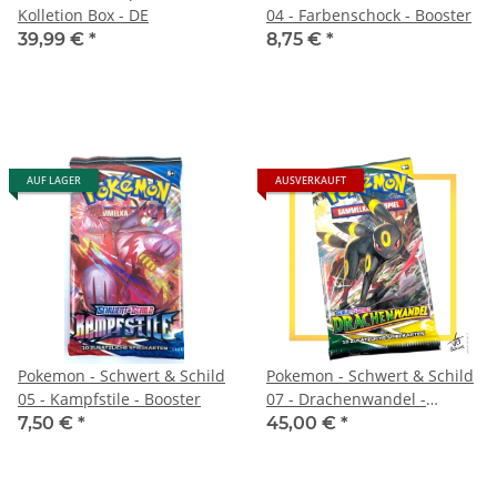
Kolletion Box - DE
04 - Farbenschock - Booster
39,99 €
*
8,75 €
*
AUF LAGER
AUSVERKAUFT
Pokemon - Schwert & Schild
Pokemon - Schwert & Schild
05 - Kampfstile - Booster
07 - Drachenwandel -
Booster
7,50 €
*
45,00 €
*