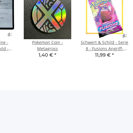
ne -
Pokemon Coin -
Schwert & Schild - Serie
ild -
Metagross
8 - Fusions Angriff-
schaft
Booster (DE)
1,40 €
*
11,99 €
*