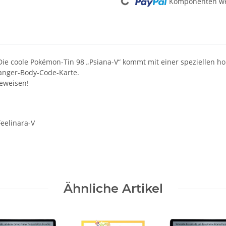
Loading...
Komponenten wer
e coole Pokémon-Tin 98 „Psiana-V“ kommt mit einer speziellen holo
nger-Body-Code-Karte.
beweisen!
Feelinara-V
Ähnliche Artikel