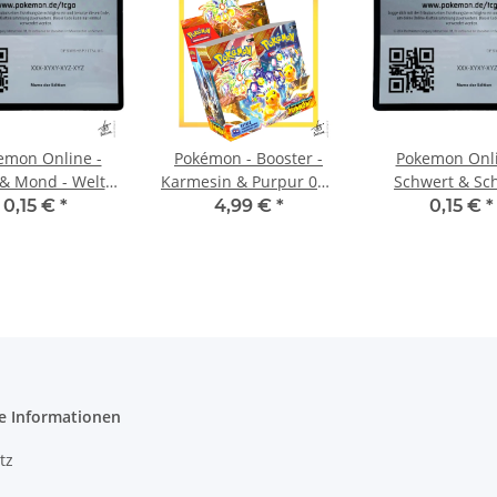
emon Online -
Pokémon - Booster -
Pokemon Onli
& Mond - Welten
Karmesin & Purpur 08 -
Schwert & Sch
im Wandel
Stürmische Funken
Schaurige Herr
0,15 €
*
4,99 €
*
0,15 €
*
e Informationen
tz